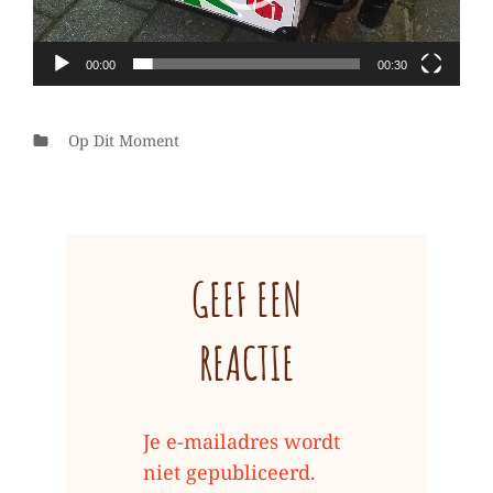
00:00
00:30
Categorieën
Op Dit Moment
GEEF EEN
REACTIE
Je e-mailadres wordt
niet gepubliceerd.