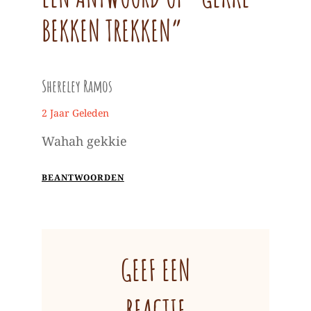
BEKKEN TREKKEN”
Shereley Ramos
zegt:
2 Jaar Geleden
Wahah gekkie
BEANTWOORDEN
GEEF EEN
REACTIE