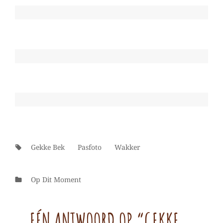
Tags:
Gekke Bek
Pasfoto
Wakker
Categorieën
Op Dit Moment
EÉN ANTWOORD OP “GEKKE