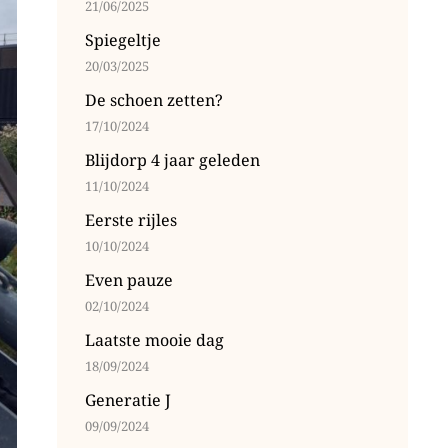
21/06/2025
Spiegeltje
20/03/2025
De schoen zetten?
17/10/2024
Blijdorp 4 jaar geleden
11/10/2024
Eerste rijles
10/10/2024
Even pauze
02/10/2024
Laatste mooie dag
18/09/2024
Generatie J
09/09/2024