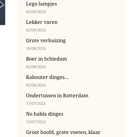
Lego lampjes
03/09/2024
Lekker varen
02/09/2024
Grote verhuizing
10/08/2024
Boer in Schiedam
02/08/2024
Kabouter dinges…
02/08/2024
Ondertussen in Rotterdam
17/07/2024
No habla dinges
15/07/2024
Groot hoofd, grote voeten, klaar