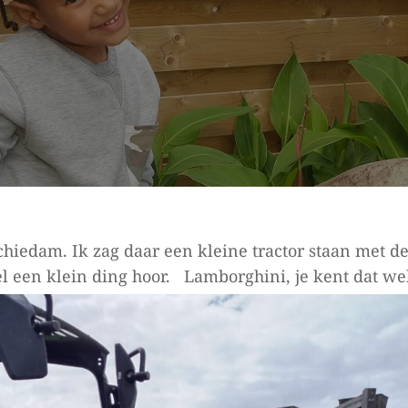
Gepubliceerd
02/08/2024
Op
hiedam. Ik zag daar een kleine tractor staan met d
el een klein ding hoor.
Lamborghini, je kent dat wel