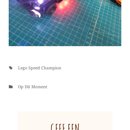
Tags:
Lego Speed Champion
Categorieën
Op Dit Moment
GEEF EEN