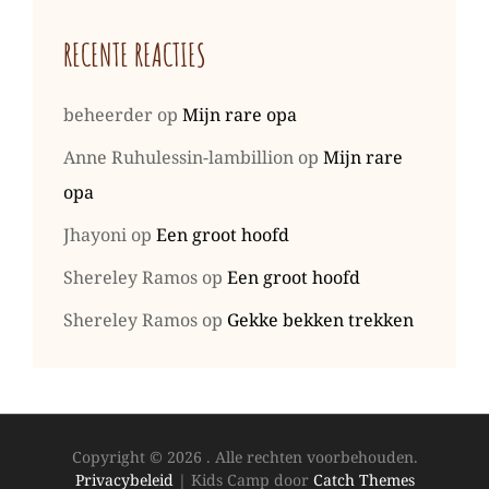
RECENTE REACTIES
beheerder
op
Mijn rare opa
Anne Ruhulessin-lambillion
op
Mijn rare
opa
Jhayoni
op
Een groot hoofd
Shereley Ramos
op
Een groot hoofd
Shereley Ramos
op
Gekke bekken trekken
Copyright © 2026
. Alle rechten voorbehouden.
Privacybeleid
|
Kids Camp door
Catch Themes