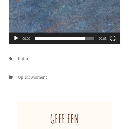
00:00
00:03
Tags:
Ehbo
Categorieën
Op Dit Moment
GEEF EEN