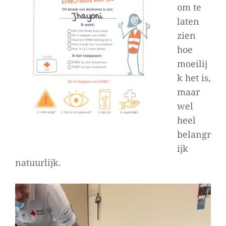
om te
laten
zien
hoe
moeilij
k het is,
maar
wel
heel
belangr
ijk
natuurlijk.
Videospeler