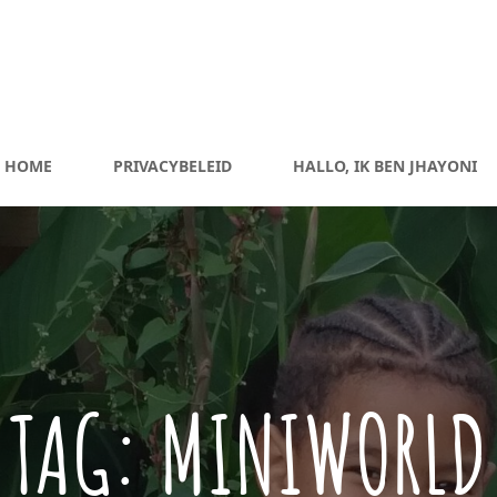
HOME
PRIVACYBELEID
HALLO, IK BEN JHAYONI
TAG:
MINIWORLD