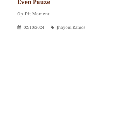
Even Pauze
Jhayoni
Door
Categorieën
Laat
Op Dit Moment
Ramos
een
Gepubliceerd
Door
02/10/2024
Jhayoni Ramos
reactie
Op
achter
op
Even
pauze