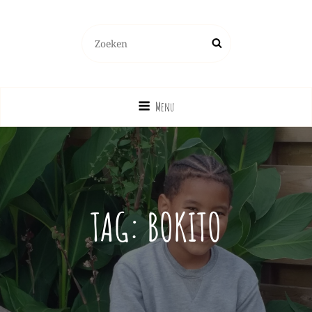
Zoeken
Zoek
naar:
Menu
TAG:
BOKITO