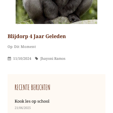
Blijdorp 4 Jaar Geleden
Jhayoni
Door
Categorieën
Laat
Op Dit Moment
Ramos
een
Gepubliceerd
Door
11/10/2024
Jhayoni Ramos
reactie
Op
achter
op
Blijdorp
RECENTE BERICHTEN
4
jaar
geleden
Kook les op school
21/06/2025