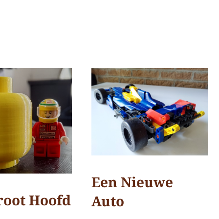
reactie
achter
op
n
No
habla
dinges
Een Nieuwe
root Hoofd
Auto