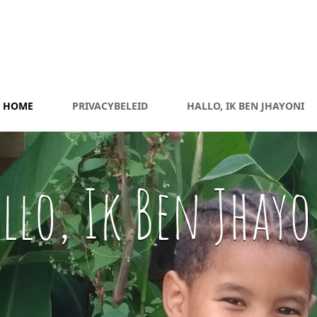
HOME
PRIVACYBELEID
HALLO, IK BEN JHAYONI
llo, Ik Ben Jhay