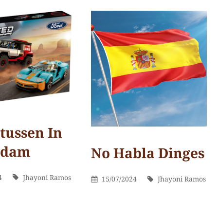
achter
op
Boer
in
Schiedam
tussen In
rdam
No Habla Dinges
Categorieën
Op Dit
erd
Door
4
Jhayoni Ramos
Gepubliceerd
Door
15/07/2024
Jhayoni Ramos
Moment
Op
Jhayoni
Door
Laat
Ramos
een