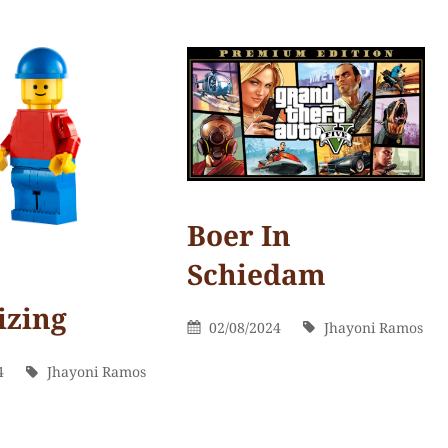
Boer In
Schiedam
izing
Categorieën
Op Dit
Gepubliceerd
Door
02/08/2024
Jhayoni Ramos
Moment
Op
Jhayoni
Door
erd
Door
Laat
4
Jhayoni Ramos
Ramos
een
reactie