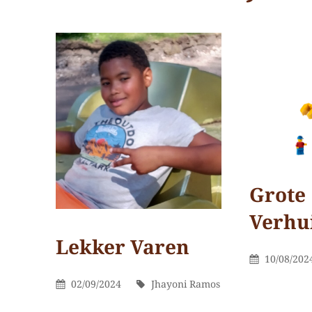
Grote
Verhu
Lekker Varen
Categorieën
Op Dit
Gepublice
10/08/202
Moment
Op
Categorieën
Op Dit
Gepubliceerd
Door
02/09/2024
Jhayoni Ramos
Jhayoni
Door
Laat
Moment
Op
Ramos
een
Jhayoni