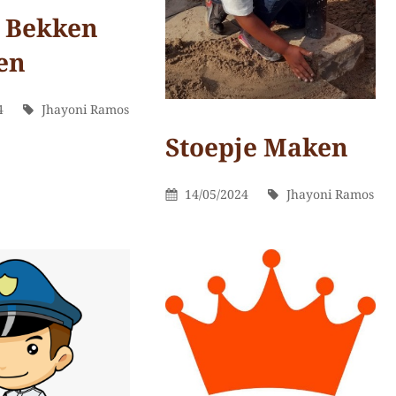
 Bekken
en
erd
Door
4
Jhayoni Ramos
Stoepje Maken
Categorieën
Op Dit
Gepubliceerd
Door
14/05/2024
Jhayoni Ramos
Moment
Op
Jhayoni
Door
Laat
Ramos
een
reactie
achter
op
Stoepje
maken