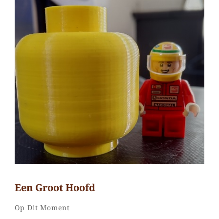
Groot
hoofd,
grote
voeten,
klaar
Een Groot Hoofd
Jhayoni
Door
Categorieën
2
Op Dit Moment
Ramos