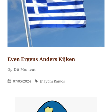
Even Ergens Anders Kijken
Jhayoni
Door
Categorieën
Laat
Op Dit Moment
Ramos
een
Gepubliceerd
Door
07/05/2024
Jhayoni Ramos
reactie
Op
achter
op
Even
ergens