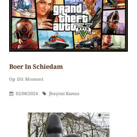
Boer In Schiedam
Jhayoni
Door
Categorieën
Laat
Op Dit Moment
Ramos
een
Gepubliceerd
Door
02/08/2024
Jhayoni Ramos
reactie
Op
achter
op
Boer
in
Schiedam