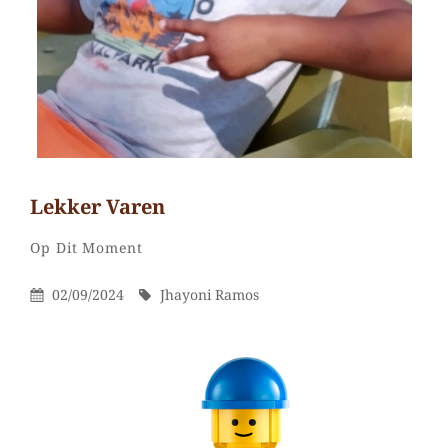
Lekker Varen
Jhayoni
Door
Categorieën
Laat
Op Dit Moment
Ramos
een
Gepubliceerd
Door
02/09/2024
Jhayoni Ramos
reactie
Op
achter
op
Lekker
varen