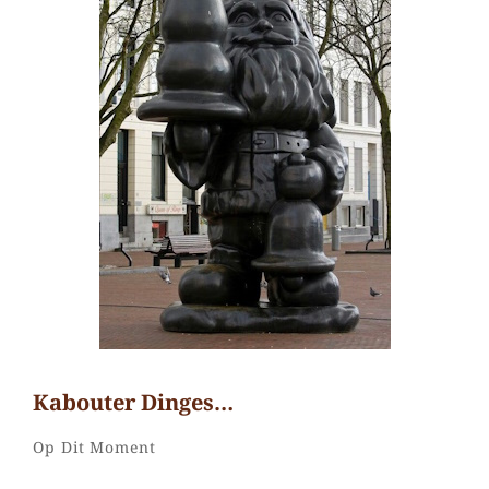
Kabouter Dinges…
Jhayoni
Door
Categorieën
Laat
Op Dit Moment
Ramos
een