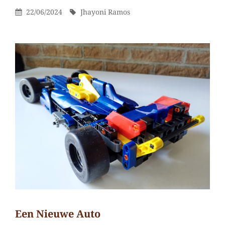
reacties
Gepubliceerd
Door
22/06/2024
Jhayoni Ramos
op
Op
Een
groot
hoofd
Een Nieuwe Auto