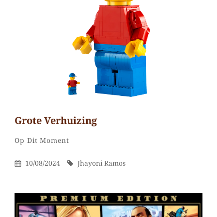
Grote Verhuizing
Jhayoni
Door
Categorieën
Laat
Op Dit Moment
Ramos
een
Gepubliceerd
Door
10/08/2024
Jhayoni Ramos
reactie
Op
achter
op
Grote
verhuizing