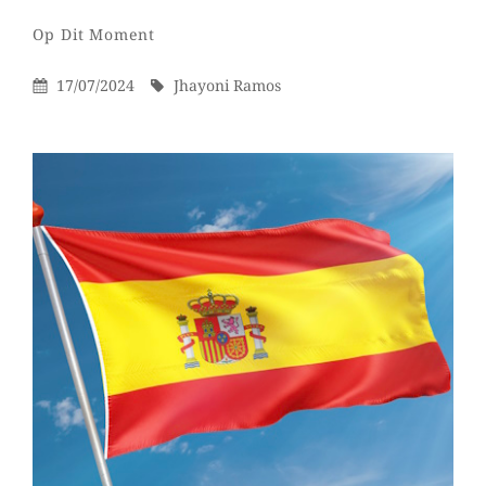
Jhayoni
Door
Categorieën
Laat
Op Dit Moment
Ramos
een
Gepubliceerd
Door
17/07/2024
Jhayoni Ramos
reactie
Op
achter
op
Ondertussen
in
Rotterdam