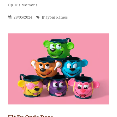
Jhayoni
Door
Categorieën
Laat
Op Dit Moment
Ramos
een
Gepubliceerd
Door
28/05/2024
Jhayoni Ramos
reactie
Op
achter
op
Een
nieuwe
auto