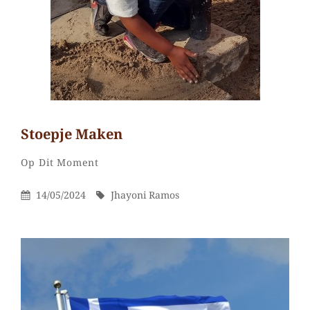
Stoepje Maken
Jhayoni
Door
Categorieën
Laat
Op Dit Moment
Ramos
een
Gepubliceerd
Door
14/05/2024
Jhayoni Ramos
reactie
Op
achter
op
Stoepje
maken