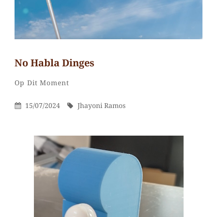
No Habla Dinges
Jhayoni
Door
Categorieën
Laat
Op Dit Moment
Ramos
een
Gepubliceerd
Door
15/07/2024
Jhayoni Ramos
reactie
Op
achter
op
No
habla
dinges