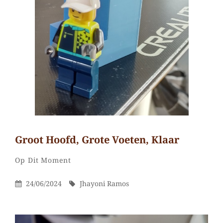
Groot Hoofd, Grote Voeten, Klaar
Jhayoni
Door
Categorieën
Laat
Op Dit Moment
Ramos
een
Gepubliceerd
Door
24/06/2024
Jhayoni Ramos
reactie
Op
achter
op