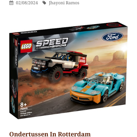
Gepubliceerd
Door
02/08/2024
Jhayoni Ramos
reactie
Op
achter
op
Kabouter
dinges…
Ondertussen In Rotterdam