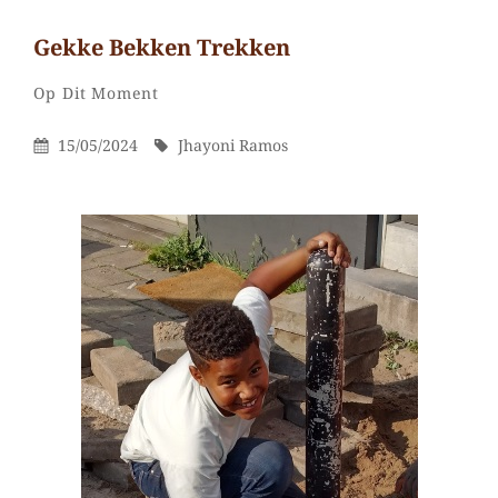
Gekke Bekken Trekken
Jhayoni
Door
Categorieën
1
Op Dit Moment
Ramos
reactie
Gepubliceerd
Door
15/05/2024
Jhayoni Ramos
op
Op
Gekke
bekken
trekken